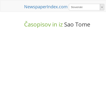
NewspaperIndex.com
Slovenski
Časopisov in iz
Sao Tome