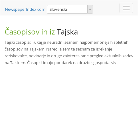
Toggle
NewspaperIndex.com
Slovenski
naviga
Časopisov in iz
Tajska
Tajski časopisi: Tukaj je neuradni seznam najpomembnejših spletnih
časopisov na Tajskem. Naredila sem ta seznam za izrekanje
raziskovalce, novinarje in druge zainteresirane pregled aktualnih zadev
na Tajskem. Časopisi imajo poudarek na družbe, gospodarstv