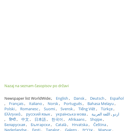
Nazaj na seznam časopisov po državi
Newspaper list WorldWide:
English
Dansk
Deutsch
Español
Français
Italiano
Norsk
Português
Bahasa Melayu
Polski
Romanesc
Suomi
Svensk
Tiếng Việt
Türkçe
Ελληνικά
русский язык
українська мова
اللغة العربية
اردو
हिन्दी
中文
日本語
한국어
Afrikaans
Shqipe
Беларуская
Български
Català
Hrvatska
Čeština
Nederlandse
Eesti
Tagalog
Galego
עברית
Magyar