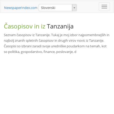
Toggle
NewspaperIndex.com
Slovenski
naviga
Časopisov in iz
Tanzanija
Seznam časopisov iz Tanzanije. Tukaj je moj izbor najpomembnejših in
najbolj znanih spletnih časopisov in drugih virov novic iz Tanzanije.
Časopisi so izbrani zaradi svoje uredniške poudarkom na temah, kot
so politika, gospodarstvo, finance, poslovanje, d