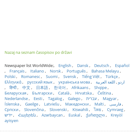
Nazaj na seznam časopisov po državi
Newspaper list WorldWide:
English
Dansk
Deutsch
Español
Français
Italiano
Norsk
Português
Bahasa Melayu
Polski
Romanesc
Suomi
Svensk
Tiếng Việt
Türkçe
Ελληνικά
русский язык
українська мова
اللغة العربية
اردو
हिन्दी
中文
日本語
한국어
Afrikaans
Shqipe
Беларуская
Български
Català
Hrvatska
Čeština
Nederlandse
Eesti
Tagalog
Galego
עברית
Magyar
Íslenska
Gaeilge
Latviešu
Македонски
Malti
فارسی
Српски
Slovenčina
Slovenski
Kiswahili
ไทย
Cymraeg
ייִדיש
Հայերեն
Azərbaycan
Euskal
ქართული
Kreyòl
ayisyen