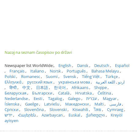
Nazaj na seznam časopisov po državi
Newspaper list WorldWide:
English
Dansk
Deutsch
Español
Français
Italiano
Norsk
Português
Bahasa Melayu
Polski
Romanesc
Suomi
Svensk
Tiếng Việt
Türkçe
Ελληνικά
русский язык
українська мова
اللغة العربية
اردو
हिन्दी
中文
日本語
한국어
Afrikaans
Shqipe
Беларуская
Български
Català
Hrvatska
Čeština
Nederlandse
Eesti
Tagalog
Galego
עברית
Magyar
Íslenska
Gaeilge
Latviešu
Македонски
Malti
فارسی
Српски
Slovenčina
Slovenski
Kiswahili
ไทย
Cymraeg
ייִדיש
Հայերեն
Azərbaycan
Euskal
ქართული
Kreyòl
ayisyen