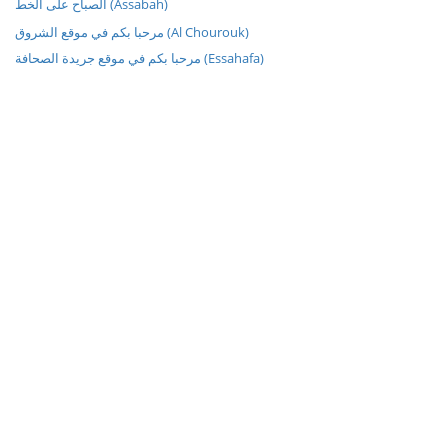
الصباح على الخط (Assabah)
مرحبا بكم في موقع الشروق (Al Chourouk)
مرحبا بكم في موقع جريدة الصحافة (Essahafa)