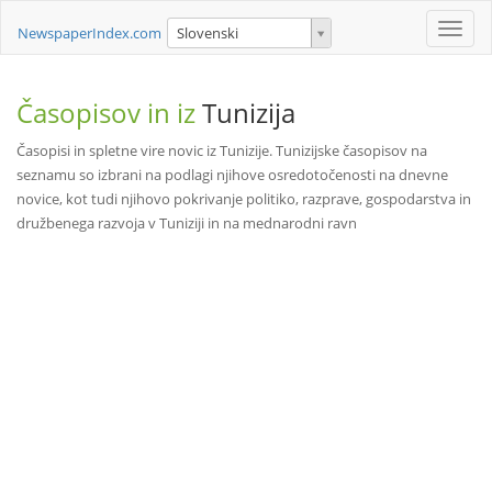
Toggle
NewspaperIndex.com
Slovenski
naviga
Časopisov in iz
Tunizija
Časopisi in spletne vire novic iz Tunizije. Tunizijske časopisov na
seznamu so izbrani na podlagi njihove osredotočenosti na dnevne
novice, kot tudi njihovo pokrivanje politiko, razprave, gospodarstva in
družbenega razvoja v Tuniziji in na mednarodni ravn