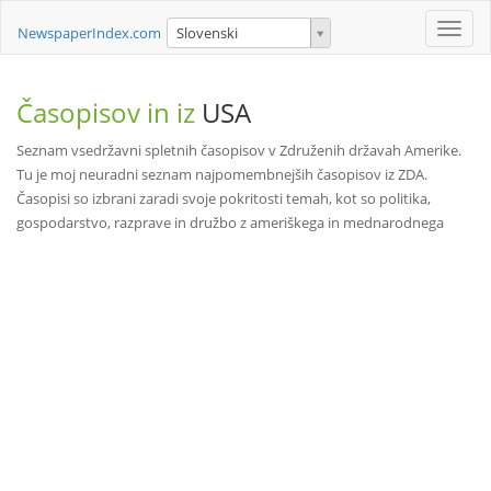
Toggle
NewspaperIndex.com
Slovenski
naviga
Časopisov in iz
USA
Seznam vsedržavni spletnih časopisov v Združenih državah Amerike.
Tu je moj neuradni seznam najpomembnejših časopisov iz ZDA.
Časopisi so izbrani zaradi svoje pokritosti temah, kot so politika,
gospodarstvo, razprave in družbo z ameriškega in mednarodnega