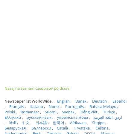
Nazaj na seznam časopisov po državi
Newspaper list WorldWide:
English
Dansk
Deutsch
Español
Français
Italiano
Norsk
Português
Bahasa Melayu
Polski
Romanesc
Suomi
Svensk
Tiếng Việt
Türkçe
Ελληνικά
русский язык
українська мова
اللغة العربية
اردو
हिन्दी
中文
日本語
한국어
Afrikaans
Shqipe
Беларуская
Български
Català
Hrvatska
Čeština
Nederlandse
Eesti
Tagalog
Galego
עברית
Magyar