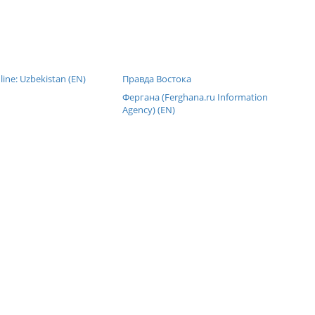
line: Uzbekistan (EN)
Правда Востока
Фергана (Ferghana.ru Information
Agency) (EN)