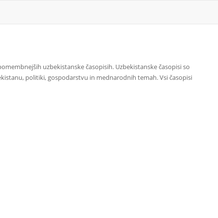
jpomembnejših uzbekistanske časopisih. Uzbekistanske časopisi so
ekistanu, politiki, gospodarstvu in mednarodnih temah. Vsi časopisi