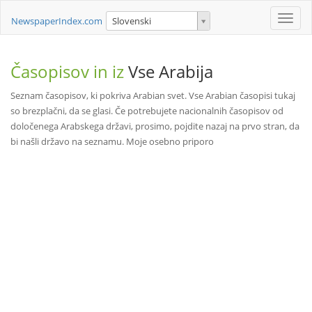
Toggle
NewspaperIndex.com
Slovenski
naviga
Časopisov in iz
Vse Arabija
Seznam časopisov, ki pokriva Arabian svet. Vse Arabian časopisi tukaj
so brezplačni, da se glasi. Če potrebujete nacionalnih časopisov od
določenega Arabskega državi, prosimo, pojdite nazaj na prvo stran, da
bi našli državo na seznamu. Moje osebno priporo