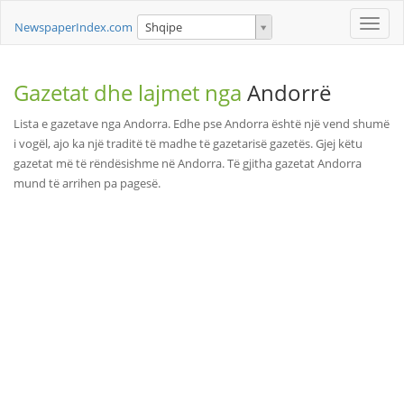
Toggle
NewspaperIndex.com
Shqipe
naviga
Gazetat dhe lajmet nga
Andorrë
Lista e gazetave nga Andorra. Edhe pse Andorra është një vend shumë
i vogël, ajo ka një traditë të madhe të gazetarisë gazetës. Gjej këtu
gazetat më të rëndësishme në Andorra. Të gjitha gazetat Andorra
mund të arrihen pa pagesë.