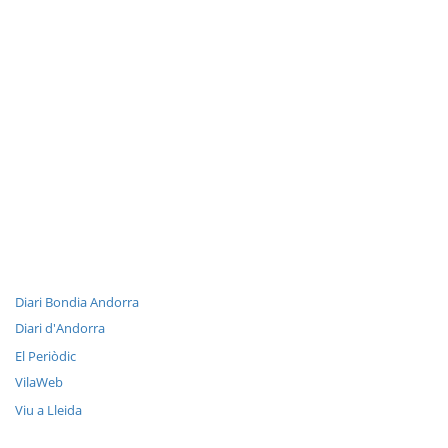
Diari Bondia Andorra
Diari d'Andorra
El Periòdic
VilaWeb
Viu a Lleida