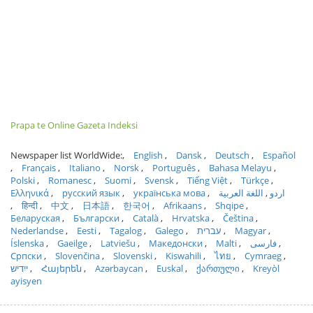
Prapa te Online Gazeta Indeksi
Newspaper list WorldWide:
English
Dansk
Deutsch
Español
Français
Italiano
Norsk
Português
Bahasa Melayu
Polski
Romanesc
Suomi
Svensk
Tiếng Việt
Türkçe
Ελληνικά
русский язык
українська мова
اللغة العربية
اردو
हिन्दी
中文
日本語
한국어
Afrikaans
Shqipe
Беларуская
Български
Català
Hrvatska
Čeština
Nederlandse
Eesti
Tagalog
Galego
עברית
Magyar
Íslenska
Gaeilge
Latviešu
Македонски
Malti
فارسی
Српски
Slovenčina
Slovenski
Kiswahili
ไทย
Cymraeg
ייִדיש
Հայերեն
Azərbaycan
Euskal
ქართული
Kreyòl
ayisyen