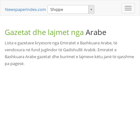
Toggle
NewspaperIndex.com
Shqipe
naviga
Gazetat dhe lajmet nga
Arabe
Lista e gazetave kryesore nga Emiratet e Bashkuara Arabe, të
vendosura në fund juglindor të Gadishullit Arabik. Emiratet e
Bashkuara Arabe gazetat dhe burimet e lajmeve këtu janë të qasshme
pa pagesë.