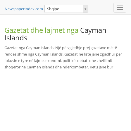
Toggle
NewspaperIndex.com
Shqipe
naviga
Gazetat dhe lajmet nga
Cayman
Islands
Gazetat nga Cayman Islands: Një përzgjedhje prej gazetave më të
rëndësishme nga Cayman Islands. Gazetat në listë janë zgjedhur për
fokusin e tyre në lajme, ekonomi, politikë, debati dhe zhvillimit
shoqëror në Cayman Islands dhe ndërkombëtar. Këtu janë bur