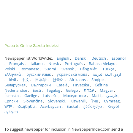
Prapa te Online Gazeta Indeksi
Newspaper list WorldWide:
English
Dansk
Deutsch
Español
Français
Italiano
Norsk
Português
Bahasa Melayu
Polski
Romanesc
Suomi
Svensk
Tiếng Việt
Türkçe
Ελληνικά
русский язык
українська мова
اللغة العربية
اردو
हिन्दी
中文
日本語
한국어
Afrikaans
Shqipe
Беларуская
Български
Català
Hrvatska
Čeština
Nederlandse
Eesti
Tagalog
Galego
עברית
Magyar
Íslenska
Gaeilge
Latviešu
Македонски
Malti
فارسی
Српски
Slovenčina
Slovenski
Kiswahili
ไทย
Cymraeg
ייִדיש
Հայերեն
Azərbaycan
Euskal
ქართული
Kreyòl
ayisyen
To suggest newspaper for inclusion in NewspaperIndex.com send a