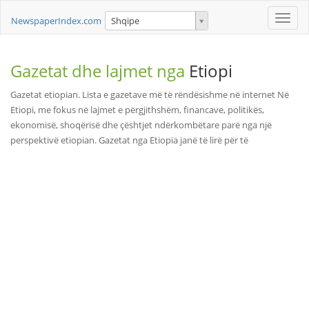
Toggle
NewspaperIndex.com
Shqipe
naviga
Gazetat dhe lajmet nga
Etiopi
Gazetat etiopian. Lista e gazetave më të rëndësishme në internet Në
Etiopi, me fokus në lajmet e përgjithshëm, financave, politikës,
ekonomisë, shoqërisë dhe çështjet ndërkombëtare parë nga një
perspektivë etiopian. Gazetat nga Etiopia janë të lirë për të