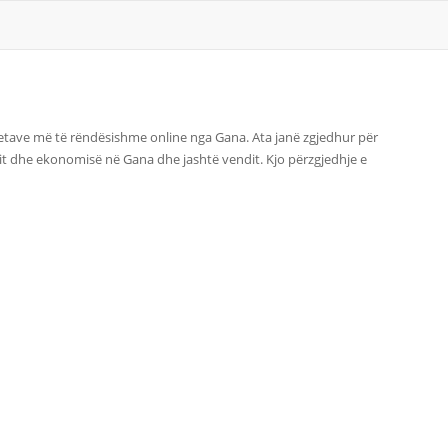
zetave më të rëndësishme online nga Gana. Ata janë zgjedhur për
tit dhe ekonomisë në Gana dhe jashtë vendit. Kjo përzgjedhje e