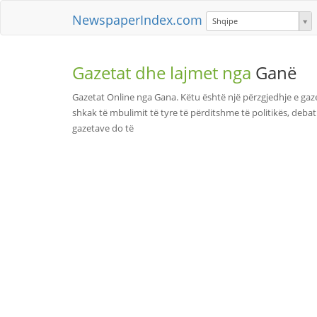
NewspaperIndex.com
Shqipe
Gazetat dhe lajmet nga
Ganë
Gazetat Online nga Gana. Këtu është një përzgjedhje e ga
shkak të mbulimit të tyre të përditshme të politikës, deba
gazetave do të