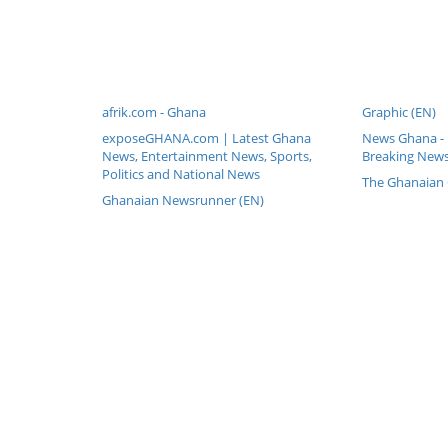
afrik.com - Ghana
Graphic (EN)
exposeGHANA.com | Latest Ghana
News Ghana - 
News, Entertainment News, Sports,
Breaking News
Politics and National News
The Ghanaian 
Ghanaian Newsrunner (EN)