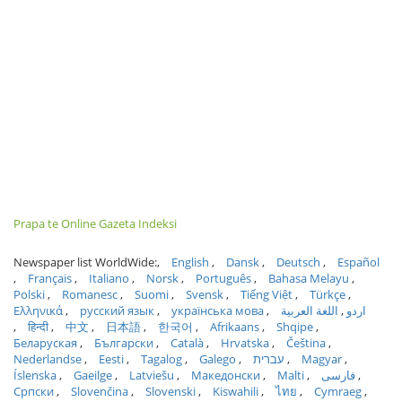
Prapa te Online Gazeta Indeksi
Newspaper list WorldWide:
English
Dansk
Deutsch
Español
Français
Italiano
Norsk
Português
Bahasa Melayu
Polski
Romanesc
Suomi
Svensk
Tiếng Việt
Türkçe
Ελληνικά
русский язык
українська мова
اللغة العربية
اردو
हिन्दी
中文
日本語
한국어
Afrikaans
Shqipe
Беларуская
Български
Català
Hrvatska
Čeština
Nederlandse
Eesti
Tagalog
Galego
עברית
Magyar
Íslenska
Gaeilge
Latviešu
Македонски
Malti
فارسی
Српски
Slovenčina
Slovenski
Kiswahili
ไทย
Cymraeg