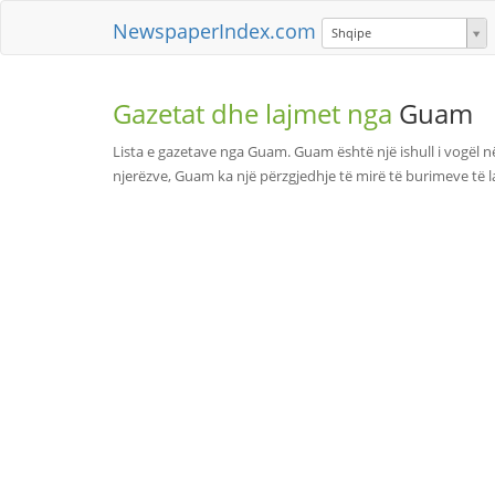
NewspaperIndex.com
Shqipe
Gazetat dhe lajmet nga
Guam
Lista e gazetave nga Guam. Guam është një ishull i vogël 
njerëzve, Guam ka një përzgjedhje të mirë të burimeve të