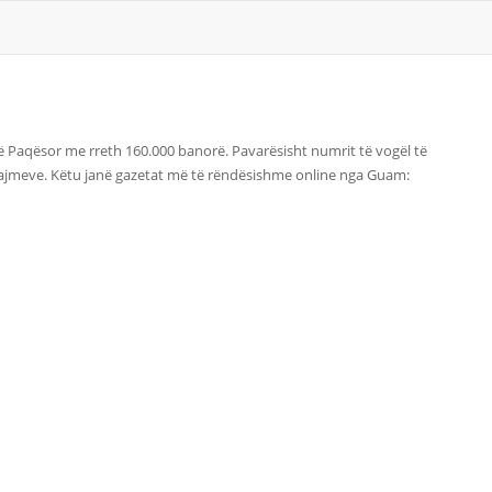
në Paqësor me rreth 160.000 banorë. Pavarësisht numrit të vogël të
 lajmeve. Këtu janë gazetat më të rëndësishme online nga Guam: