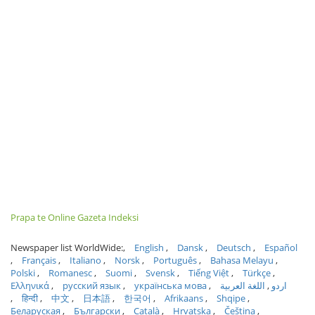
Prapa te Online Gazeta Indeksi
Newspaper list WorldWide:
English
Dansk
Deutsch
Español
Français
Italiano
Norsk
Português
Bahasa Melayu
Polski
Romanesc
Suomi
Svensk
Tiếng Việt
Türkçe
Ελληνικά
русский язык
українська мова
اللغة العربية
اردو
हिन्दी
中文
日本語
한국어
Afrikaans
Shqipe
Беларуская
Български
Català
Hrvatska
Čeština