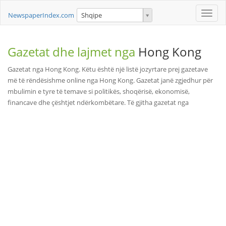
Toggle
NewspaperIndex.com
Shqipe
naviga
Gazetat dhe lajmet nga
Hong Kong
Gazetat nga Hong Kong. Këtu është një listë jozyrtare prej gazetave
më të rëndësishme online nga Hong Kong. Gazetat janë zgjedhur për
mbulimin e tyre të temave si politikës, shoqërisë, ekonomisë,
financave dhe çështjet ndërkombëtare. Të gjitha gazetat nga