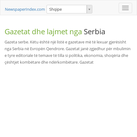
Toggle
NewspaperIndex.com
Shqipe
naviga
Gazetat dhe lajmet nga
Serbia
Gazeta serbe. Këtu është një listë e gazetave më të lexuar gjerësisht
nga Serbia në Evropën Qendrore. Gazetat janë zgjedhur për mbulimin
e tyre editoriale të temave të tilla si politika, ekonomia, shoqëria dhe
çështjet kombëtare dhe ndërkombëtare. Gazetat