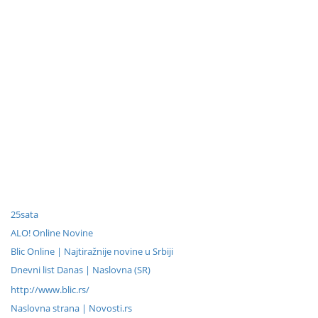
25sata
ALO! Online Novine
Blic Online | Najtiražnije novine u Srbiji
Dnevni list Danas | Naslovna (SR)
http://www.blic.rs/
Naslovna strana | Novosti.rs