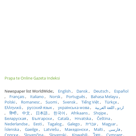
Prapa te Online Gazeta Indeksi
Newspaper list WorldWide:
English
Dansk
Deutsch
Español
Français
Italiano
Norsk
Português
Bahasa Melayu
Polski
Romanesc
Suomi
Svensk
Tiếng Việt
Türkçe
Ελληνικά
русский язык
українська мова
اللغة العربية
اردو
हिन्दी
中文
日本語
한국어
Afrikaans
Shqipe
Беларуская
Български
Català
Hrvatska
Čeština
Nederlandse
Eesti
Tagalog
Galego
עברית
Magyar
Íslenska
Gaeilge
Latviešu
Македонски
Malti
فارسی
Српски
Slovenčina
Slovenski
Kiswahili
ไทย
Cymraeg