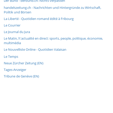
Der Bund - derbund.ch: Nichts verpassen
handelszeitung.ch - Nachrichten und Hintergründe zu Wirtschaft,
Politik und Börsen
La Liberté - Quotidien romand édité à Fribourg
Le Courrier
Le Journal du Jura
Le Matin, l\'actualité en direct: sports, people, politique, économie,
multimédia
Le Nouvelliste Online - Quotidien Valaisan
Le Temps
Neue Zürcher Zeitung (EN)
Tages-Anzeiger
Tribune de Genève (EN)