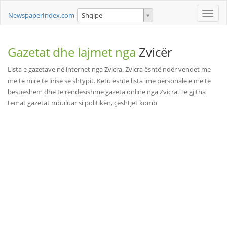
Toggle
NewspaperIndex.com
Shqipe
naviga
Gazetat dhe lajmet nga
Zvicër
Lista e gazetave në internet nga Zvicra. Zvicra është ndër vendet me
më të mirë të lirisë së shtypit. Këtu është lista ime personale e më të
besueshëm dhe të rëndësishme gazeta online nga Zvicra. Të gjitha
temat gazetat mbuluar si politikën, çështjet komb