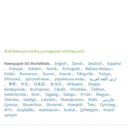
Rudi kwenye orodha ya magazeti nchi kwa nchi
Newspaper list WorldWide:
English
Dansk
Deutsch
Español
Français
Italiano
Norsk
Português
Bahasa Melayu
Polski
Romanesc
Suomi
Svensk
Tiếng Việt
Türkçe
Ελληνικά
русский язык
українська мова
اللغة العربية
اردو
हिन्दी
中文
日本語
한국어
Afrikaans
Shqipe
Беларуская
Български
Català
Hrvatska
Čeština
Nederlandse
Eesti
Tagalog
Galego
עברית
Magyar
Íslenska
Gaeilge
Latviešu
Македонски
Malti
فارسی
Српски
Slovenčina
Slovenski
Kiswahili
ไทย
Cymraeg
ייִדיש
Հայերեն
Azərbaycan
Euskal
ქართული
Kreyòl
ayisyen