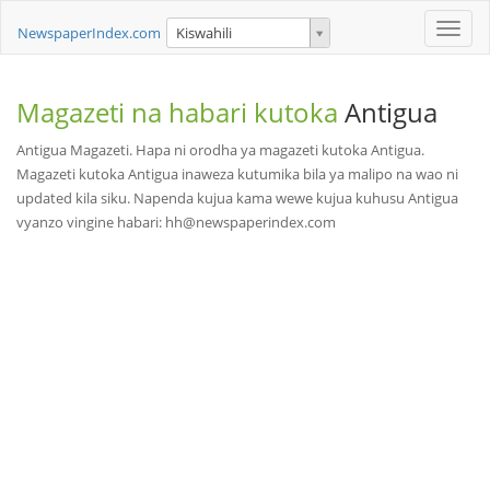
Toggle
NewspaperIndex.com
Kiswahili
naviga
Magazeti na habari kutoka
Antigua
Antigua Magazeti. Hapa ni orodha ya magazeti kutoka Antigua.
Magazeti kutoka Antigua inaweza kutumika bila ya malipo na wao ni
updated kila siku. Napenda kujua kama wewe kujua kuhusu Antigua
vyanzo vingine habari: hh@newspaperindex.com