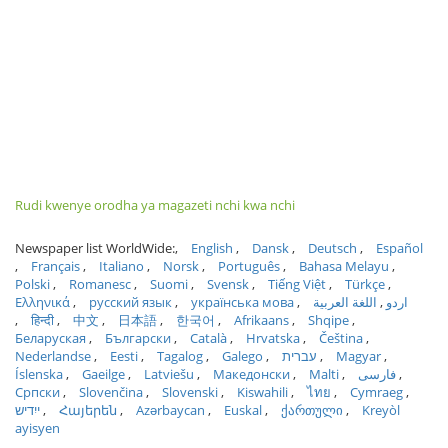
Rudi kwenye orodha ya magazeti nchi kwa nchi
Newspaper list WorldWide:
English
Dansk
Deutsch
Español
Français
Italiano
Norsk
Português
Bahasa Melayu
Polski
Romanesc
Suomi
Svensk
Tiếng Việt
Türkçe
Ελληνικά
русский язык
українська мова
اللغة العربية
اردو
हिन्दी
中文
日本語
한국어
Afrikaans
Shqipe
Беларуская
Български
Català
Hrvatska
Čeština
Nederlandse
Eesti
Tagalog
Galego
עברית
Magyar
Íslenska
Gaeilge
Latviešu
Македонски
Malti
فارسی
Српски
Slovenčina
Slovenski
Kiswahili
ไทย
Cymraeg
ייִדיש
Հայերեն
Azərbaycan
Euskal
ქართული
Kreyòl
ayisyen