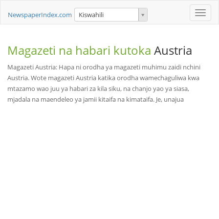
Toggle
NewspaperIndex.com
Kiswahili
naviga
Magazeti na habari kutoka
Austria
Magazeti Austria: Hapa ni orodha ya magazeti muhimu zaidi nchini
Austria. Wote magazeti Austria katika orodha wamechaguliwa kwa
mtazamo wao juu ya habari za kila siku, na chanjo yao ya siasa,
mjadala na maendeleo ya jamii kitaifa na kimataifa. Je, unajua