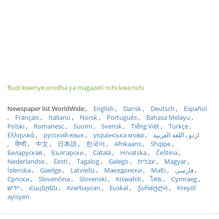
Rudi kwenye orodha ya magazeti nchi kwa nchi
Newspaper list WorldWide:
English
Dansk
Deutsch
Español
Français
Italiano
Norsk
Português
Bahasa Melayu
Polski
Romanesc
Suomi
Svensk
Tiếng Việt
Türkçe
Ελληνικά
русский язык
українська мова
اللغة العربية
اردو
हिन्दी
中文
日本語
한국어
Afrikaans
Shqipe
Беларуская
Български
Català
Hrvatska
Čeština
Nederlandse
Eesti
Tagalog
Galego
עברית
Magyar
Íslenska
Gaeilge
Latviešu
Македонски
Malti
فارسی
Српски
Slovenčina
Slovenski
Kiswahili
ไทย
Cymraeg
ייִדיש
Հայերեն
Azərbaycan
Euskal
ქართული
Kreyòl
ayisyen