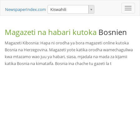
Toggle
NewspaperIndex.com
Kiswahili
naviga
Magazeti na habari kutoka
Bosnien
Magazeti Kibosnia: Hapa ni orodha ya bora magazeti online kutoka
Bosnia na Herzegovina. Magazeti yote katika orodha wamechaguliwa
kwa mtazamo wao juu ya habari, siasa, mjadala na mada za kijamii
katika Bosnia na kimataifa. Bosnia ina chache tu gazeti la t