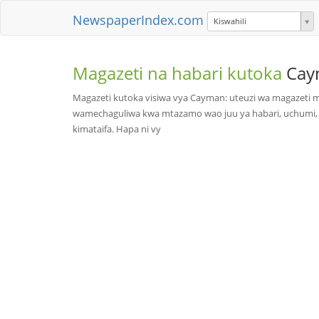
NewspaperIndex.com
Kiswahili
Magazeti na habari kutoka
Cay
Magazeti kutoka visiwa vya Cayman: uteuzi wa magazeti 
wamechaguliwa kwa mtazamo wao juu ya habari, uchumi, s
kimataifa. Hapa ni vy