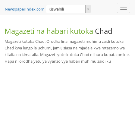
Toggle
NewspaperIndex.com
Kiswahili
naviga
Magazeti na habari kutoka
Chad
Magazeti kutoka Chad. Orodha lina magazeti muhimu zaidi kutoka
Chad kwa lengo la uchumi, jamii, siasa na mjadala kwa mtazamo wa
kitaifa na kimataifa. Magazeti yote kutoka Chad ni huru kupata online.
Hapa ni orodha yetu ya vyanzo vya habari muhimu zaidi ku