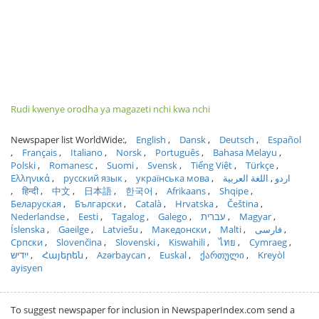
Rudi kwenye orodha ya magazeti nchi kwa nchi
Newspaper list WorldWide:
English
Dansk
Deutsch
Español
Français
Italiano
Norsk
Português
Bahasa Melayu
Polski
Romanesc
Suomi
Svensk
Tiếng Việt
Türkçe
Ελληνικά
русский язык
українська мова
اللغة العربية
اردو
हिन्दी
中文
日本語
한국어
Afrikaans
Shqipe
Беларуская
Български
Català
Hrvatska
Čeština
Nederlandse
Eesti
Tagalog
Galego
עברית
Magyar
Íslenska
Gaeilge
Latviešu
Македонски
Malti
فارسی
Српски
Slovenčina
Slovenski
Kiswahili
ไทย
Cymraeg
ייִדיש
Հայերեն
Azərbaycan
Euskal
ქართული
Kreyòl
ayisyen
To suggest newspaper for inclusion in NewspaperIndex.com send a