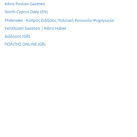
Kıbrıs Postası Gazetesi
North Cyprus Daily (EN)
Philenews - Κύπρος Ειδήσεις Πολιτική Κοινωνία Ψυχαγωγία
YeniDüzen Gazetesi | Kıbrıs Haber
Διάλογος (GR)
ΠΟΛΙΤΗΣ ONLINE (GR)