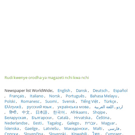
Rudi kwenye orodha ya magazeti nchi kwa nchi
Newspaper list WorldWide:
English
Dansk
Deutsch
Español
Français
Italiano
Norsk
Português
Bahasa Melayu
Polski
Romanesc
Suomi
Svensk
Tiếng Việt
Türkçe
Ελληνικά
русский язык
українська мова
اللغة العربية
اردو
हिन्दी
中文
日本語
한국어
Afrikaans
Shqipe
Беларуская
Български
Català
Hrvatska
Čeština
Nederlandse
Eesti
Tagalog
Galego
עברית
Magyar
Íslenska
Gaeilge
Latviešu
Македонски
Malti
فارسی
Српски
Slovenčina
Slovenski
Kiswahili
ไทย
Cymraeg