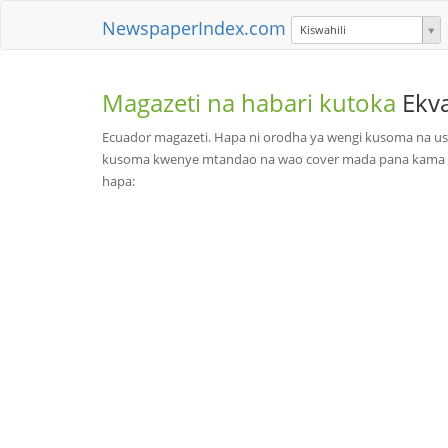
NewspaperIndex.com
Kiswahili
Magazeti na habari kutoka
Ekv
Ecuador magazeti. Hapa ni orodha ya wengi kusoma na u
kusoma kwenye mtandao na wao cover mada pana kama vile
hapa: