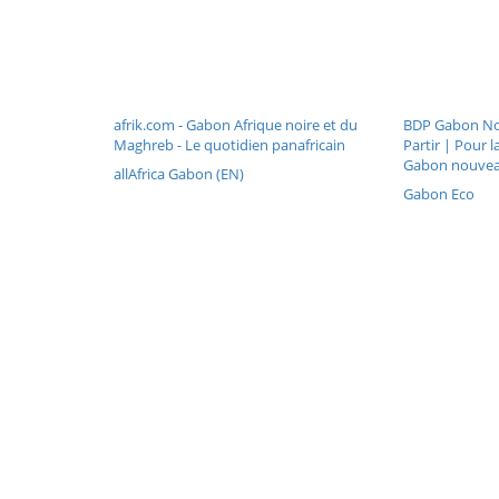
afrik.com - Gabon Afrique noire et du
BDP Gabon No
Maghreb - Le quotidien panafricain
Partir | Pour 
Gabon nouve
allAfrica Gabon (EN)
Gabon Eco