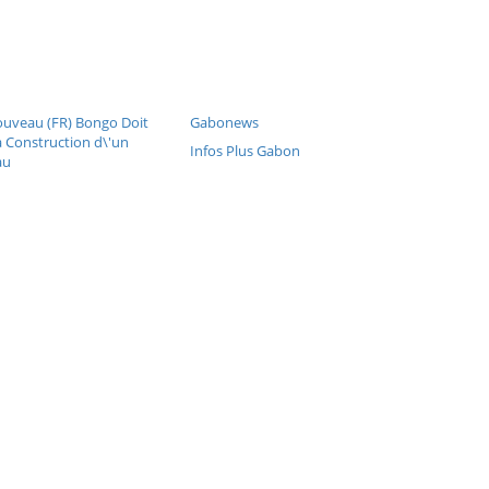
uveau (FR) Bongo Doit
Gabonews
la Construction d\'un
Infos Plus Gabon
au