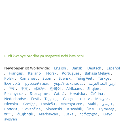
Rudi kwenye orodha ya magazeti nchi kwa nchi
Newspaper list WorldWide:
English
Dansk
Deutsch
Español
Français
Italiano
Norsk
Português
Bahasa Melayu
Polski
Romanesc
Suomi
Svensk
Tiếng Việt
Türkçe
Ελληνικά
русский язык
українська мова
اللغة العربية
اردو
हिन्दी
中文
日本語
한국어
Afrikaans
Shqipe
Беларуская
Български
Català
Hrvatska
Čeština
Nederlandse
Eesti
Tagalog
Galego
עברית
Magyar
Íslenska
Gaeilge
Latviešu
Македонски
Malti
فارسی
Српски
Slovenčina
Slovenski
Kiswahili
ไทย
Cymraeg
ייִדיש
Հայերեն
Azərbaycan
Euskal
ქართული
Kreyòl
ayisyen