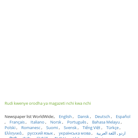
Rudi kwenye orodha ya magazeti nchi kwa nchi
Newspaper list WorldWide:
English
Dansk
Deutsch
Español
Français
Italiano
Norsk
Português
Bahasa Melayu
Polski
Romanesc
Suomi
Svensk
Tiếng Việt
Türkçe
Ελληνικά
русский язык
українська мова
اللغة العربية
اردو