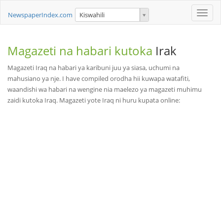
Toggle
NewspaperIndex.com
Kiswahili
naviga
Magazeti na habari kutoka
Irak
Magazeti Iraq na habari ya karibuni juu ya siasa, uchumi na
mahusiano ya nje. I have compiled orodha hii kuwapa watafiti,
waandishi wa habari na wengine nia maelezo ya magazeti muhimu
zaidi kutoka Iraq. Magazeti yote Iraq ni huru kupata online: