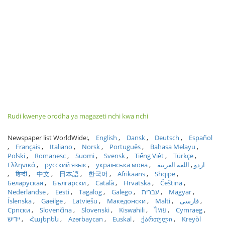
Rudi kwenye orodha ya magazeti nchi kwa nchi
Newspaper list WorldWide:
English
Dansk
Deutsch
Español
Français
Italiano
Norsk
Português
Bahasa Melayu
Polski
Romanesc
Suomi
Svensk
Tiếng Việt
Türkçe
Ελληνικά
русский язык
українська мова
اللغة العربية
اردو
हिन्दी
中文
日本語
한국어
Afrikaans
Shqipe
Беларуская
Български
Català
Hrvatska
Čeština
Nederlandse
Eesti
Tagalog
Galego
עברית
Magyar
Íslenska
Gaeilge
Latviešu
Македонски
Malti
فارسی
Српски
Slovenčina
Slovenski
Kiswahili
ไทย
Cymraeg
ייִדיש
Հայերեն
Azərbaycan
Euskal
ქართული
Kreyòl