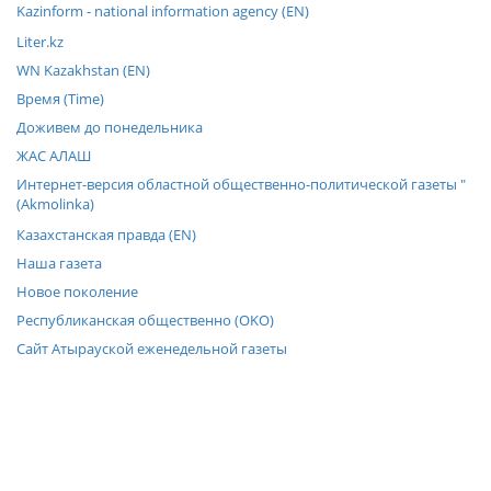
Kazinform - national information agency (EN)
Liter.kz
WN Kazakhstan (EN)
Время (Time)
Доживем до понедельника
ЖАС АЛАШ
Интернет-версия областной общественно-политической газеты "
(Akmolinka)
Казахстанская правда (EN)
Наша газета
Новое поколение
Республиканская общественно (OKO)
Сайт Атырауской еженедельной газеты