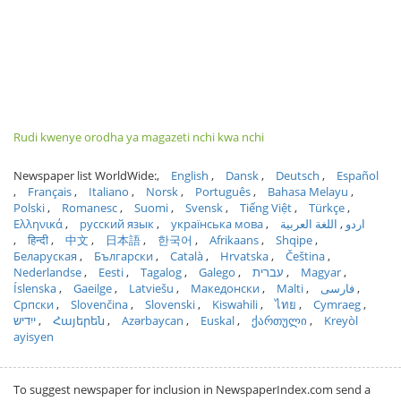
Rudi kwenye orodha ya magazeti nchi kwa nchi
Newspaper list WorldWide:
English
Dansk
Deutsch
Español
Français
Italiano
Norsk
Português
Bahasa Melayu
Polski
Romanesc
Suomi
Svensk
Tiếng Việt
Türkçe
Ελληνικά
русский язык
українська мова
اللغة العربية
اردو
हिन्दी
中文
日本語
한국어
Afrikaans
Shqipe
Беларуская
Български
Català
Hrvatska
Čeština
Nederlandse
Eesti
Tagalog
Galego
עברית
Magyar
Íslenska
Gaeilge
Latviešu
Македонски
Malti
فارسی
Српски
Slovenčina
Slovenski
Kiswahili
ไทย
Cymraeg
ייִדיש
Հայերեն
Azərbaycan
Euskal
ქართული
Kreyòl
ayisyen
To suggest newspaper for inclusion in NewspaperIndex.com send a