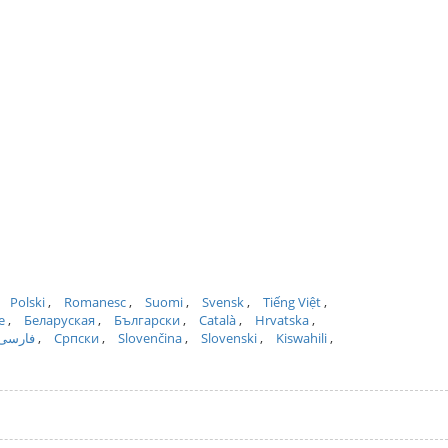
Polski
Romanesc
Suomi
Svensk
Tiếng Việt
e
Беларуская
Български
Català
Hrvatska
فارسی
Српски
Slovenčina
Slovenski
Kiswahili