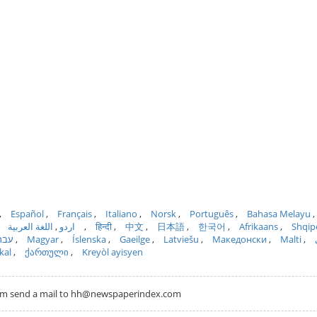
Español
Français
Italiano
Norsk
Português
Bahasa Melayu
اللغة العربية
اردو
हिन्दी
中文
日本語
한국어
Afrikaans
Shqip
רית
Magyar
Íslenska
Gaeilge
Latviešu
Македонски
Malti
kal
ქართული
Kreyòl ayisyen
com send a mail to hh@newspaperindex.com