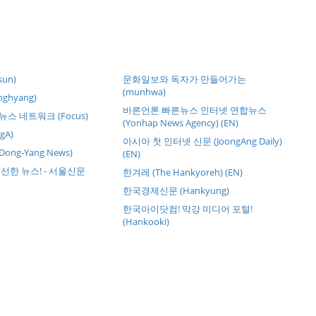
un)
문화일보와 독자가 만들어가는
(munhwa)
ghyang)
바른언론 빠른뉴스 인터넷 연합뉴스
스 네트워크 (Focus)
(Yonhap News Agency) (EN)
gA)
아시아 첫 인터넷 신문 (JoongAng Daily)
ong-Yang News)
(EN)
선한 뉴스! - 서울신문
한겨레 (The Hankyoreh) (EN)
한국경제신문 (Hankyung)
한국아이닷컴! 막강 미디어 포털!
(Hankooki)