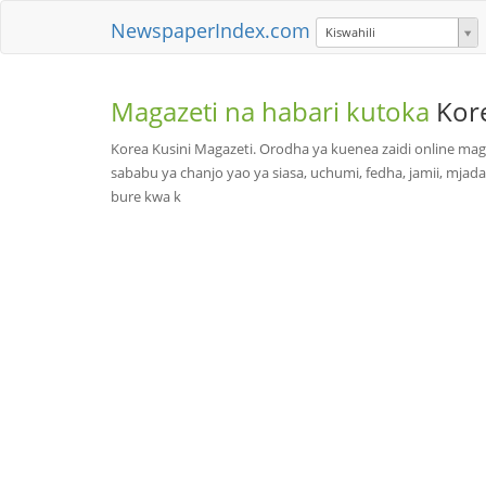
NewspaperIndex.com
Kiswahili
Magazeti na habari kutoka
Kor
Korea Kusini Magazeti. Orodha ya kuenea zaidi online mag
sababu ya chanjo yao ya siasa, uchumi, fedha, jamii, mjada
bure kwa k