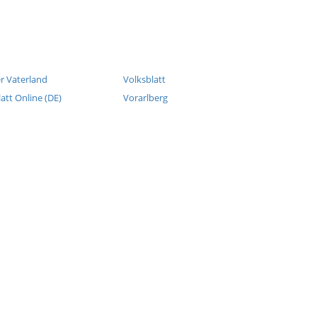
r Vaterland
Volksblatt
latt Online (DE)
Vorarlberg