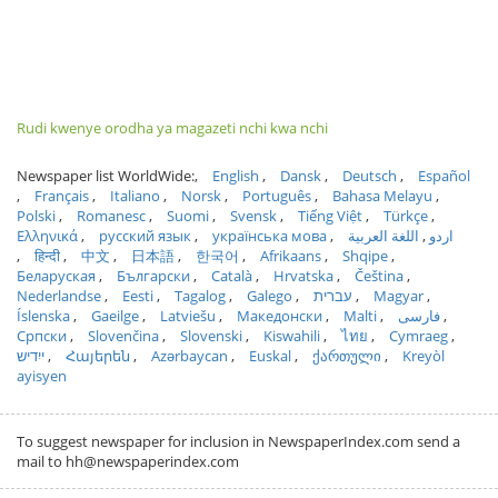
Rudi kwenye orodha ya magazeti nchi kwa nchi
Newspaper list WorldWide:
English
Dansk
Deutsch
Español
Français
Italiano
Norsk
Português
Bahasa Melayu
Polski
Romanesc
Suomi
Svensk
Tiếng Việt
Türkçe
Ελληνικά
русский язык
українська мова
اللغة العربية
اردو
हिन्दी
中文
日本語
한국어
Afrikaans
Shqipe
Беларуская
Български
Català
Hrvatska
Čeština
Nederlandse
Eesti
Tagalog
Galego
עברית
Magyar
Íslenska
Gaeilge
Latviešu
Македонски
Malti
فارسی
Српски
Slovenčina
Slovenski
Kiswahili
ไทย
Cymraeg
ייִדיש
Հայերեն
Azərbaycan
Euskal
ქართული
Kreyòl
ayisyen
To suggest newspaper for inclusion in NewspaperIndex.com send a
mail to hh@newspaperindex.com