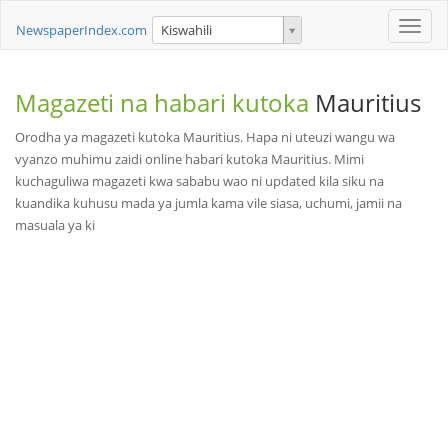
Toggle
NewspaperIndex.com
Kiswahili
naviga
Magazeti na habari kutoka
Mauritius
Orodha ya magazeti kutoka Mauritius. Hapa ni uteuzi wangu wa
vyanzo muhimu zaidi online habari kutoka Mauritius. Mimi
kuchaguliwa magazeti kwa sababu wao ni updated kila siku na
kuandika kuhusu mada ya jumla kama vile siasa, uchumi, jamii na
masuala ya ki