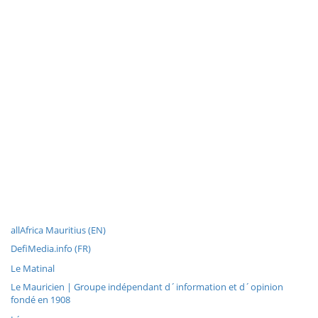
allAfrica Mauritius (EN)
DefiMedia.info (FR)
Le Matinal
Le Mauricien | Groupe indépendant d´information et d´opinion
fondé en 1908