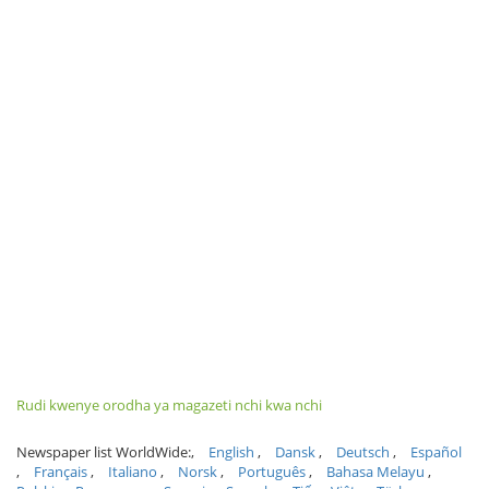
Rudi kwenye orodha ya magazeti nchi kwa nchi
Newspaper list WorldWide:
English
Dansk
Deutsch
Español
Français
Italiano
Norsk
Português
Bahasa Melayu