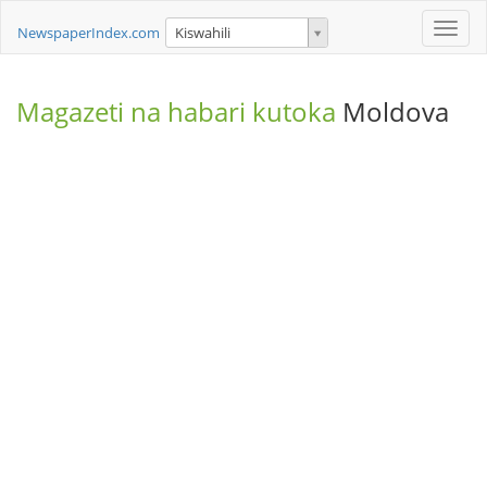
Toggle
NewspaperIndex.com
Kiswahili
naviga
Magazeti na habari kutoka
Moldova