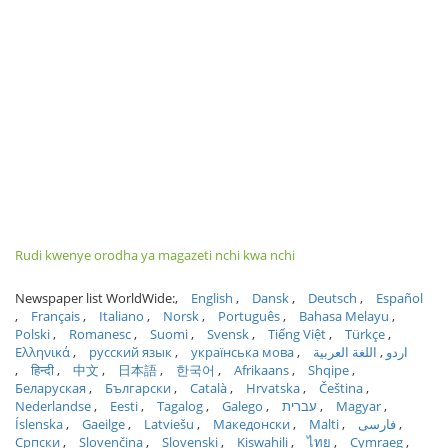
Rudi kwenye orodha ya magazeti nchi kwa nchi
Newspaper list WorldWide:
English
Dansk
Deutsch
Español
Français
Italiano
Norsk
Português
Bahasa Melayu
Polski
Romanesc
Suomi
Svensk
Tiếng Việt
Türkçe
Ελληνικά
русский язык
українська мова
اللغة العربية
اردو
हिन्दी
中文
日本語
한국어
Afrikaans
Shqipe
Беларуская
Български
Català
Hrvatska
Čeština
Nederlandse
Eesti
Tagalog
Galego
עברית
Magyar
Íslenska
Gaeilge
Latviešu
Македонски
Malti
فارسی
Српски
Slovenčina
Slovenski
Kiswahili
ไทย
Cymraeg