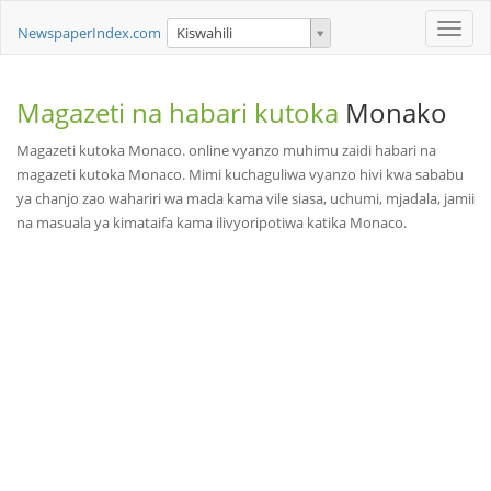
Toggle
NewspaperIndex.com
Kiswahili
naviga
Magazeti na habari kutoka
Monako
Magazeti kutoka Monaco. online vyanzo muhimu zaidi habari na
magazeti kutoka Monaco. Mimi kuchaguliwa vyanzo hivi kwa sababu
ya chanjo zao wahariri wa mada kama vile siasa, uchumi, mjadala, jamii
na masuala ya kimataifa kama ilivyoripotiwa katika Monaco.