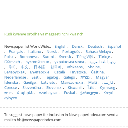
Rudi kwenye orodha ya magazeti nchi kwa nchi
Newspaper list WorldWide:
English
Dansk
Deutsch
Español
Français
Italiano
Norsk
Português
Bahasa Melayu
Polski
Romanesc
Suomi
Svensk
Tiếng Việt
Türkçe
Ελληνικά
русский язык
українська мова
اللغة العربية
اردو
हिन्दी
中文
日本語
한국어
Afrikaans
Shqipe
Беларуская
Български
Català
Hrvatska
Čeština
Nederlandse
Eesti
Tagalog
Galego
עברית
Magyar
Íslenska
Gaeilge
Latviešu
Македонски
Malti
فارسی
Српски
Slovenčina
Slovenski
Kiswahili
ไทย
Cymraeg
ייִדיש
Հայերեն
Azərbaycan
Euskal
ქართული
Kreyòl
ayisyen
To suggest newspaper for inclusion in NewspaperIndex.com send a
mail to hh@newspaperindex.com