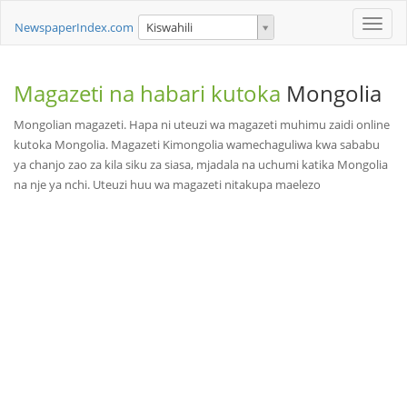
Toggle
NewspaperIndex.com
Kiswahili
naviga
Magazeti na habari kutoka
Mongolia
Mongolian magazeti. Hapa ni uteuzi wa magazeti muhimu zaidi online
kutoka Mongolia. Magazeti Kimongolia wamechaguliwa kwa sababu
ya chanjo zao za kila siku za siasa, mjadala na uchumi katika Mongolia
na nje ya nchi. Uteuzi huu wa magazeti nitakupa maelezo