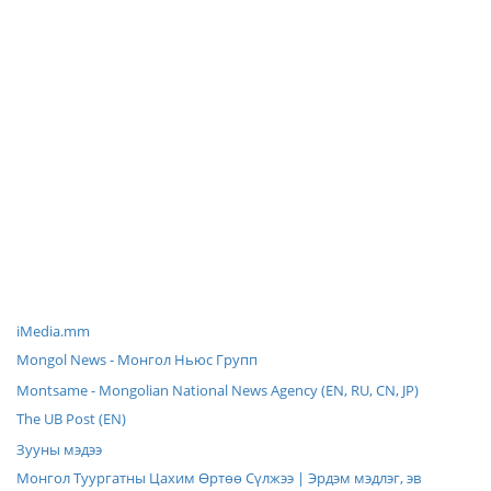
iMedia.mm
Mongol News - Монгол Ньюс Групп
Montsame - Mongolian National News Agency (EN, RU, CN, JP)
The UB Post (EN)
Зууны мэдээ
Монгол Туургатны Цахим Өртөө Сүлжээ | Эрдэм мэдлэг, эв