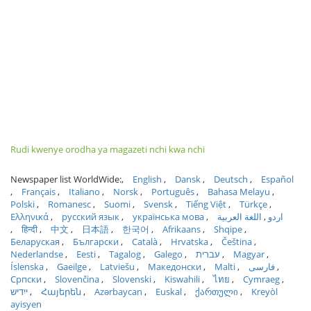
Rudi kwenye orodha ya magazeti nchi kwa nchi
Newspaper list WorldWide:
English
Dansk
Deutsch
Español
Français
Italiano
Norsk
Português
Bahasa Melayu
Polski
Romanesc
Suomi
Svensk
Tiếng Việt
Türkçe
Ελληνικά
русский язык
українська мова
اللغة العربية
اردو
हिन्दी
中文
日本語
한국어
Afrikaans
Shqipe
Беларуская
Български
Català
Hrvatska
Čeština
Nederlandse
Eesti
Tagalog
Galego
עברית
Magyar
Íslenska
Gaeilge
Latviešu
Македонски
Malti
فارسی
Српски
Slovenčina
Slovenski
Kiswahili
ไทย
Cymraeg
ייִדיש
Հայերեն
Azərbaycan
Euskal
ქართული
Kreyòl
ayisyen