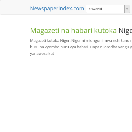
NewspaperIndex.com
Kiswahili
Magazeti na habari kutoka
Nig
Magazeti kutoka Niger. Niger ni miongoni mwa nchi tano mask
huru na vyombo huru vya habari. Hapa ni orodha yangu ya
yanaweza kut