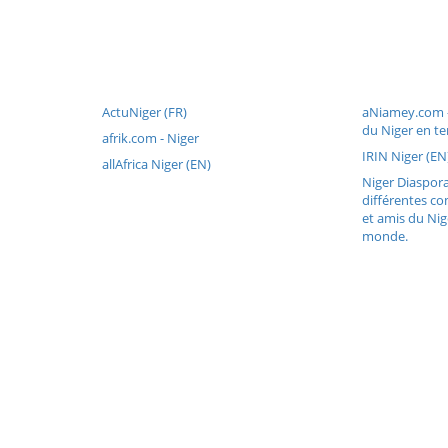
ActuNiger (FR)
aNiamey.com -
du Niger en te
afrik.com - Niger
IRIN Niger (EN
allAfrica Niger (EN)
Niger Diaspora 
différentes c
et amis du Nig
monde.