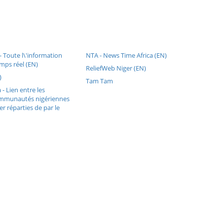
 Toute l\'information
NTA - News Time Africa (EN)
mps réel (EN)
ReliefWeb Niger (EN)
)
Tam Tam
- Lien entre les
ommunautés nigériennes
er réparties de par le