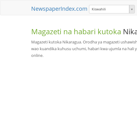
NewspaperIndex.com
Kiswahili
Magazeti na habari kutoka
Nik
Magazeti kutoka Nikaragua. Orodha ya magazeti ushawishi
wao kuandika kuhusu uchumi, habari kwa ujumla na hali ya
online.