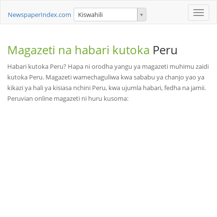
Toggle
NewspaperIndex.com
Kiswahili
naviga
Magazeti na habari kutoka
Peru
Habari kutoka Peru? Hapa ni orodha yangu ya magazeti muhimu zaidi
kutoka Peru. Magazeti wamechaguliwa kwa sababu ya chanjo yao ya
kikazi ya hali ya kisiasa nchini Peru, kwa ujumla habari, fedha na jamii.
Peruvian online magazeti ni huru kusoma: