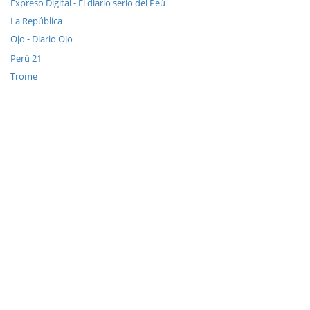
Expreso Digital - El diario serio del Peú
La República
Ojo - Diario Ojo
Perú 21
Trome