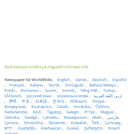
Rudi kwenye orodha ya magazeti nchi kwa nchi
Newspaper list WorldWide:
English
Dansk
Deutsch
Español
Français
Italiano
Norsk
Português
Bahasa Melayu
Polski
Romanesc
Suomi
Svensk
Tiếng Việt
Türkçe
Ελληνικά
русский язык
українська мова
اللغة العربية
اردو
हिन्दी
中文
日本語
한국어
Afrikaans
Shqipe
Беларуская
Български
Català
Hrvatska
Čeština
Nederlandse
Eesti
Tagalog
Galego
עברית
Magyar
Íslenska
Gaeilge
Latviešu
Македонски
Malti
فارسی
Српски
Slovenčina
Slovenski
Kiswahili
ไทย
Cymraeg
ייִדיש
Հայերեն
Azərbaycan
Euskal
ქართული
Kreyòl
ayisyen