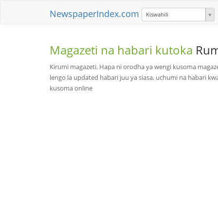
NewspaperIndex.com
Kiswahili
Magazeti na habari kutoka
Rum
Kirumi magazeti. Hapa ni orodha ya wengi kusoma magaze
lengo la updated habari juu ya siasa, uchumi na habari kwa
kusoma online