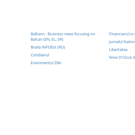
Balkans - Business news focusing on
Financiarul.ro 
Balcan (EN, EL, SR)
Jurnalul Natio
Braila INFOEst (RO)
Libertatea
Cotidianul
Nine O'Clock (
Evenimentul Zilei