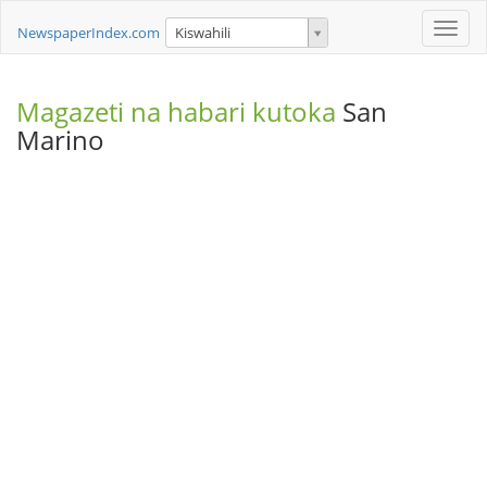
Toggle
NewspaperIndex.com
Kiswahili
naviga
Magazeti na habari kutoka
San
Marino