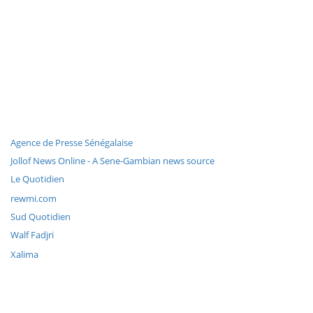
Agence de Presse Sénégalaise
Jollof News Online - A Sene-Gambian news source
Le Quotidien
rewmi.com
Sud Quotidien
Walf Fadjri
Xalima