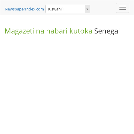
Toggle
NewspaperIndex.com
Kiswahili
naviga
Magazeti na habari kutoka
Senegal