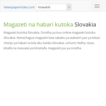
Toggle
NewspaperIndex.com
Kiswahili
naviga
Magazeti na habari kutoka
Slovakia
Magazeti kutoka Slovakia. Orodha ya kuu online magazeti kutoka
Slovakia. Nimechagua magazeti kwa sababu ya wahariri yao ya kikazi
chanjo ya habari za kila siku katika Slovakia, uchumi, fedha, siasa,
kitaifa na masuala ya kimataifa. magazeti juu ya orodha