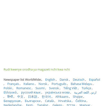
Rudi kwenye orodha ya magazeti nchi kwa nchi
Newspaper list WorldWide:
English
Dansk
Deutsch
Español
Français
Italiano
Norsk
Português
Bahasa Melayu
Polski
Romanesc
Suomi
Svensk
Tiếng Việt
Türkçe
Ελληνικά
русский язык
українська мова
اللغة العربية
اردو
हिन्दी
中文
日本語
한국어
Afrikaans
Shqipe
Беларуская
Български
Català
Hrvatska
Čeština
Nederlandse
Eesti
Tagalog
Galego
עברית
Magyar