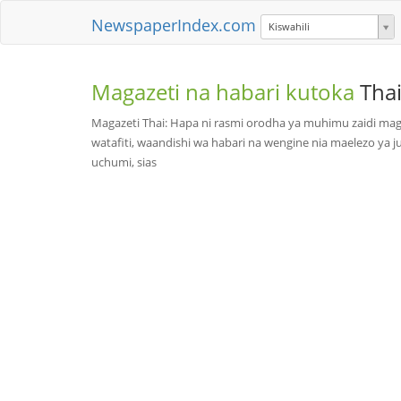
NewspaperIndex.com
Kiswahili
Magazeti na habari kutoka
Tha
Magazeti Thai: Hapa ni rasmi orodha ya muhimu zaidi maga
watafiti, waandishi wa habari na wengine nia maelezo ya ju
uchumi, sias