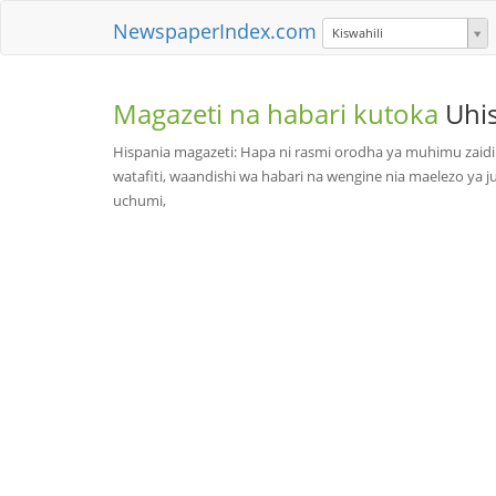
NewspaperIndex.com
Kiswahili
Magazeti na habari kutoka
Uhi
Hispania magazeti: Hapa ni rasmi orodha ya muhimu zaidi 
watafiti, waandishi wa habari na wengine nia maelezo ya ju
uchumi,