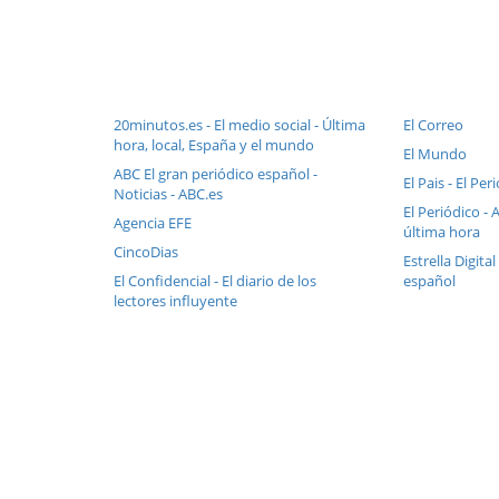
20minutos.es - El medio social - Última
El Correo
hora, local, España y el mundo
El Mundo
ABC El gran periódico español -
El Pais - El Pe
Noticias - ABC.es
El Periódico - 
Agencia EFE
última hora
CincoDias
Estrella Digital
El Confidencial - El diario de los
español
lectores influyente