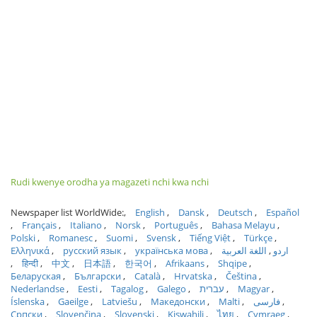
Rudi kwenye orodha ya magazeti nchi kwa nchi
Newspaper list WorldWide:
English
Dansk
Deutsch
Español
Français
Italiano
Norsk
Português
Bahasa Melayu
Polski
Romanesc
Suomi
Svensk
Tiếng Việt
Türkçe
Ελληνικά
русский язык
українська мова
اللغة العربية
اردو
हिन्दी
中文
日本語
한국어
Afrikaans
Shqipe
Беларуская
Български
Català
Hrvatska
Čeština
Nederlandse
Eesti
Tagalog
Galego
עברית
Magyar
Íslenska
Gaeilge
Latviešu
Македонски
Malti
فارسی
Српски
Slovenčina
Slovenski
Kiswahili
ไทย
Cymraeg