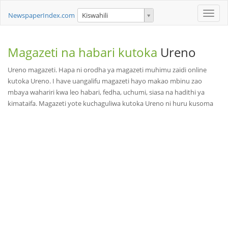
Toggle
NewspaperIndex.com
Kiswahili
naviga
Magazeti na habari kutoka
Ureno
Ureno magazeti. Hapa ni orodha ya magazeti muhimu zaidi online
kutoka Ureno. I have uangalifu magazeti hayo makao mbinu zao
mbaya wahariri kwa leo habari, fedha, uchumi, siasa na hadithi ya
kimataifa. Magazeti yote kuchaguliwa kutoka Ureno ni huru kusoma