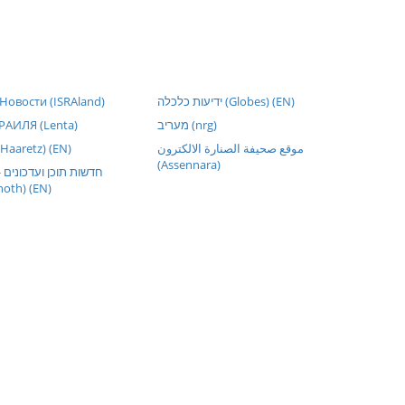
Новости (ISRAland)
ידיעות כלכלה (Globes) (EN)
АИЛЯ (Lenta)
מעריב (nrg)
موقع صحيفة الصنارة الالكترون
הארץ דף הב (Haaretz) (EN)
(Assennara)
חדשות תוכן ועדכונים -
noth) (EN)