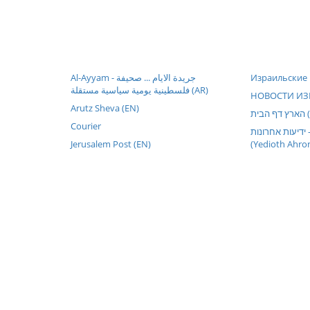
Al-Ayyam - جريدة الايام ... صحيفة
Израильские 
فلسطينية يومية سياسية مستقلة (AR)
НОВОСТИ ИЗР
Arutz Sheva (EN)
ית
Courier
 ידיעות אחרונות
Jerusalem Post (EN)
(Yedioth Ahro